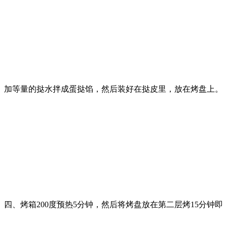
加等量的挞水拌成蛋挞馅，然后装好在挞皮里，放在烤盘上。
四、烤箱200度预热5分钟，然后将烤盘放在第二层烤15分钟即