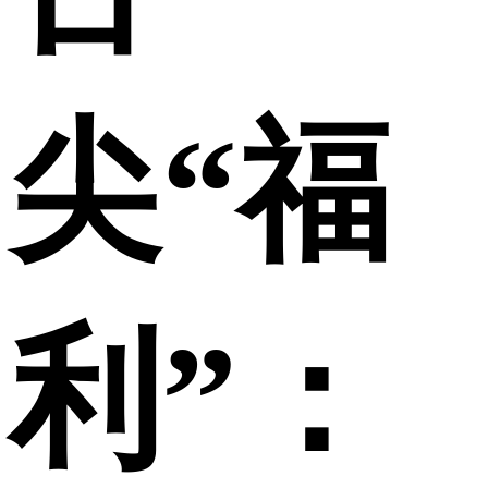
尖“福
利”：