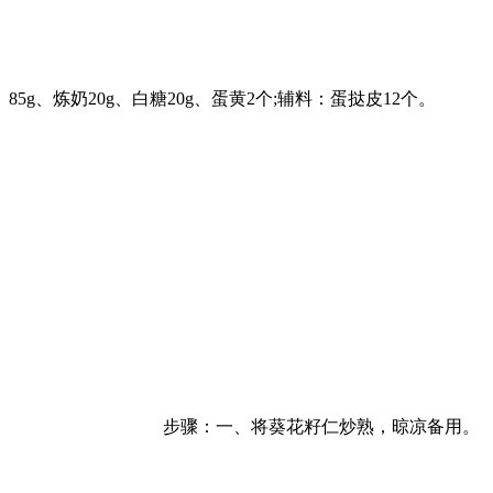
85g、炼奶20g、白糖20g、蛋黄2个;辅料：蛋挞皮12个。
步骤：一、将葵花籽仁炒熟，晾凉备用。