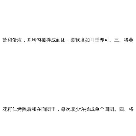
盐和蛋液，并均匀搅拌成面团，柔软度如耳垂即可。三、将葵
花籽仁烤熟后和在面团里，每次取少许揉成单个圆团。四、将