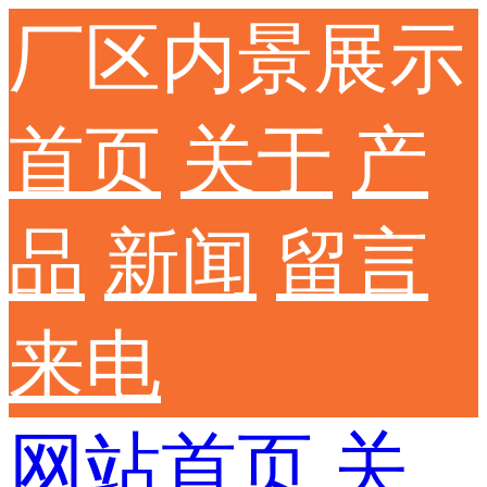
厂区内景展示
首页
关于
产
品
新闻
留言
来电
网站首页
关