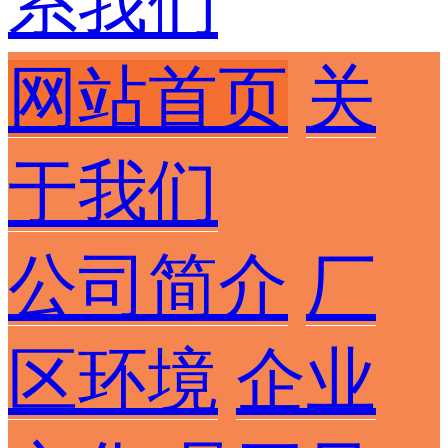
系我们
网站首页
关
于我们
公司简介
厂
区环境
企业